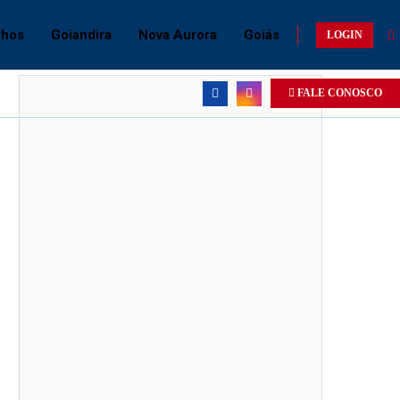
chos
Goiandira
Nova Aurora
Goiás
LOGIN
FALE CONOSCO