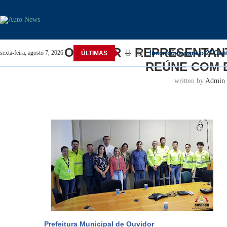
Home
Ouvidor
Ouvidor – REPRESENTANTES D
OUVIDOR – REPRESENTANT
Inscrições para o 2º Ca
sexta-feira, agosto 7, 2026
ÚLTIMAS
REÚNE COM 
written by
Admin
Prefeitura Municipal de Ouvidor