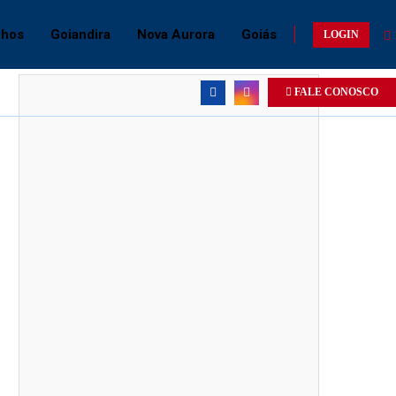
chos
Goiandira
Nova Aurora
Goiás
LOGIN
FALE CONOSCO