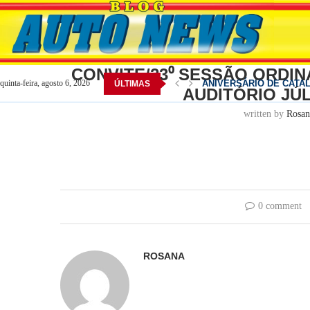
Home
Catalão
CONVITE/23⁰ SESSÃO ORDINÁRIA
CONVITE/23⁰ SESSÃO ORDINÁ
ANIVERSÁRIO DE CATA
quinta-feira, agosto 6, 2026
ÚLTIMAS
AUDITÓRIO JÚ
Convenção do MDB oficiali
POLÍTICA: Pesquisa apont
POLÍTICA: Daniel Vilela
OVG abre inscrições para
Prazo para credenciamen
Daniel Vilela chega à co
Catalão celebra 167 anos
Rede estadual recebe fer
written by
Rosan
0 comment
ROSANA