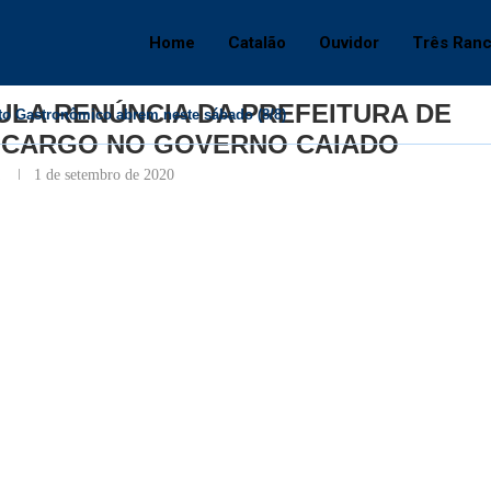
LA RENÚNCIA DA PREFEITURA DE CATALÃO PARA ASSUMIR CARGO NO GO
Home
Catalão
Ouvidor
Três Ran
Catalão
CULA RENÚNCIA DA PREFEITURA DE
nto Gastronômico abrem neste sábado (8/8)
 CARGO NO GOVERNO CAIADO
a
1 de setembro de 2020