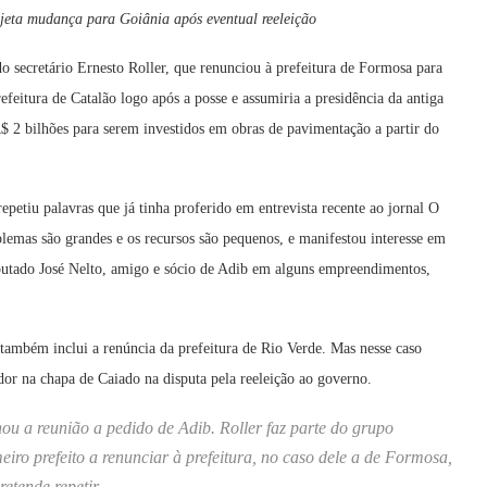
ojeta mudança para Goiânia após eventual reeleição
do secretário Ernesto Roller, que renunciou à prefeitura de Formosa para
efeitura de Catalão logo após a posse e assumiria a presidência da antiga
 2 bilhões para serem investidos em obras de pavimentação a partir do
epetiu palavras que já tinha proferido em entrevista recente ao jornal O
blemas são grandes e os recursos são pequenos, e manifestou interesse em
putado José Nelto, amigo e sócio de Adib em alguns empreendimentos,
 também inclui a renúncia da prefeitura de Rio Verde. Mas nesse caso
or na chapa de Caiado na disputa pela reeleição ao governo.
hou a reunião a pedido de Adib. Roller faz parte do grupo
iro prefeito a renunciar à prefeitura, no caso dele a de Formosa,
etende repetir.