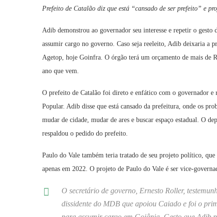
Prefeito de Catalão diz que está “cansado de ser prefeito”
e pr
Adib demonstrou ao governador seu interesse e repetir o gesto 
assumir cargo no governo. Caso seja reeleito, Adib deixaria a pr
Agetop, hoje Goinfra. O órgão terá um orçamento de mais de R$
ano que vem.
O prefeito de Catalão foi direto e enfático com o governador e r
Popular. Adib disse que está cansado da prefeitura, onde os pro
mudar de cidade, mudar de ares e buscar espaço estadual. O de
respaldou o pedido do prefeito.
Paulo do Vale também teria tratado de seu projeto político, que
apenas em 2022. O projeto de Paulo do Vale é ser vice-governad
O secretário de governo, Ernesto Roller, testemun
dissidente do MDB que apoiou Caiado e foi o prime
para assumir cargo em Goiânia. Gesto que Adib pr