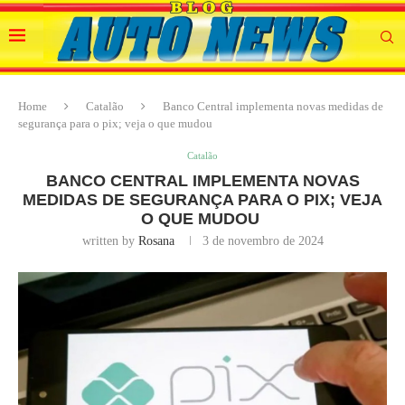
Home
Catalão
Banco Central implementa novas medidas de
segurança para o pix; veja o que mudou
Catalão
BANCO CENTRAL IMPLEMENTA NOVAS
MEDIDAS DE SEGURANÇA PARA O PIX; VEJA
O QUE MUDOU
written by
Rosana
3 de novembro de 2024