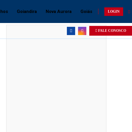
chos
Goiandira
Nova Aurora
Goiás
LOGIN
FALE CONOSCO