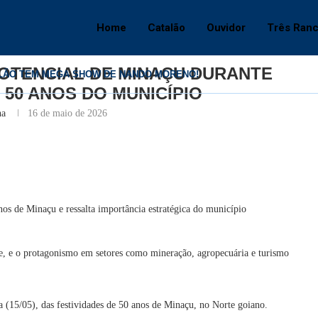
inaçu durante celebração dos 50 anos do município
Home
Catalão
Ouvidor
Três Ran
Goiás
POTENCIAL DE MINAÇU DURANTE
ALÃO TEM MEGA SHOW DE NANDO MORENO!
50 ANOS DO MUNICÍPIO
iza Daniel Vilela à reeleição e confirma Luiz...
ta Daniel Vilela com vantagem e vitória em primeiro...
 escolhe Luiz do Carmo para compor chapa ao...
 93 vagas de trabalho no Natal do...
to de novos prestadores do Ipasgo Saúde é prorrogado...
nvenção com apoio de 227 prefeitos e...
s com programação especial e convida toda a...
ramentas tecnológicas e materiais de apoio para o...
na
16 de maio de 2026
os de Minaçu e ressalta importância estratégica do município
, e o protagonismo em setores como mineração, agropecuária e turismo
ra (15/05), das festividades de 50 anos de Minaçu, no Norte goiano.