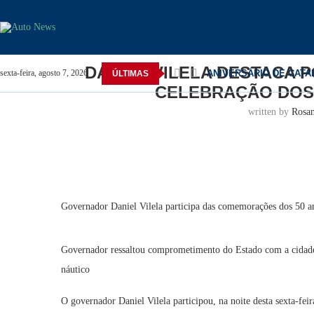
Home
Goiás
Daniel Vilela destaca potencial de M
DANIEL VILELA DESTACA 
ANIVERSÁRIO DE CAT
sexta-feira, agosto 7, 2026
ÚLTIMAS
CELEBRAÇÃO DOS 
Convenção do MDB oficial
POLÍTICA: Pesquisa apon
POLÍTICA: Daniel Vilela
OVG abre inscrições para
Prazo para credenciamen
Daniel Vilela chega à co
Catalão celebra 167 ano
Rede estadual recebe fer
written by
Rosa
Governador Daniel Vilela participa das comemorações dos 50 an
Governador ressaltou comprometimento do Estado com a cidade
náutico
O governador Daniel Vilela participou, na noite desta sexta-fei