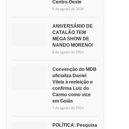
Centro-Oeste
6 de agosto de 2026
ANIVERSÁRIO DE
CATALÃO TEM
MEGA SHOW DE
NANDO MORENO!
6 de agosto de 2026
Convenção do MDB
oficializa Daniel
Vilela à reeleição e
confirma Luiz do
Carmo como vice
em Goiás
5 de agosto de 2026
POLÍTICA: DANIEL VILELA
OVG ABRE INSCRIÇÕES PAR
COLHE LUIZ DO CARMO PARA...
VAGAS DE TRABALHO...
5 de agosto de 2026
POLÍTICA: Pesquisa
5 de agosto de 2026