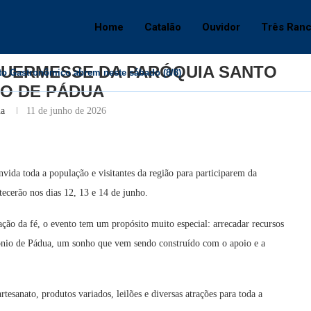
sse da paróquia Santo Antônio de Pádua
Home
Catalão
Ouvidor
Três Ran
rês Ranchos
UERMESSE DA PARÓQUIA SANTO
nto Gastronômico abrem neste sábado (8/8)
O DE PÁDUA
na
11 de junho de 2026
ida toda a população e visitantes da região para participarem da
tecerão nos dias 12, 13 e 14 de junho.
ção da fé, o evento tem um propósito muito especial: arrecadar recursos
tônio de Pádua, um sonho que vem sendo construído com o apoio e a
tesanato, produtos variados, leilões e diversas atrações para toda a