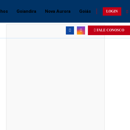
chos
Goiandira
Nova Aurora
Goiás
LOGIN
FALE CONOSCO