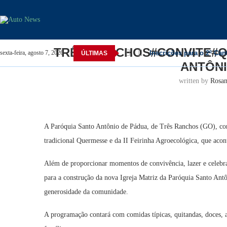
Home
Três Ranchos
Três Ranchos#Convite#Querme
T
TRÊS RANCHOS#CONVITE#Q
Inscrições para o 2º Ca
sexta-feira, agosto 7, 2026
ÚLTIMAS
ANTÔNI
written by
Rosa
A Paróquia Santo Antônio de Pádua, de Três Ranchos (GO), conv
tradicional Quermesse e da II Feirinha Agroecológica, que acon
Além de proporcionar momentos de convivência, lazer e celebra
para a construção da nova Igreja Matriz da Paróquia Santo An
generosidade da comunidade.
A programação contará com comidas típicas, quitandas, doces, ar