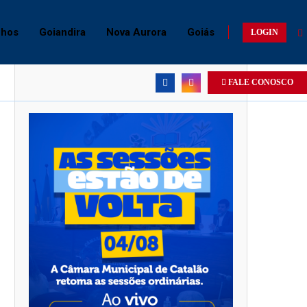
chos
Goiandira
Nova Aurora
Goiás
LOGIN
FALE CONOSCO