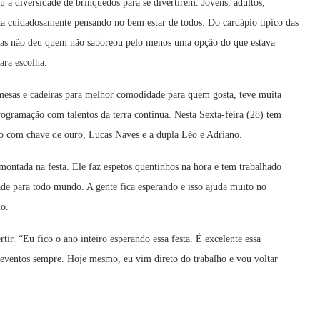
ou a diversidade de brinquedos para se divertirem. Jovens, adultos,
ada cuidadosamente pensando no bem estar de todos. Do cardápio típico das
bidas não deu quem não saboreou pelo menos uma opção do que estava
ra escolha.
mesas e cadeiras para melhor comodidade para quem gosta, teve muita
rogramação com talentos da terra continua. Nesta Sexta-feira (28) tem
o com chave de ouro, Lucas Naves e a dupla Léo e Adriano.
ontada na festa. Ele faz espetos quentinhos na hora e tem trabalhado
ade para todo mundo. A gente fica esperando e isso ajuda muito no
mo.
ir. “Eu fico o ano inteiro esperando essa festa. É excelente essa
eventos sempre. Hoje mesmo, eu vim direto do trabalho e vou voltar