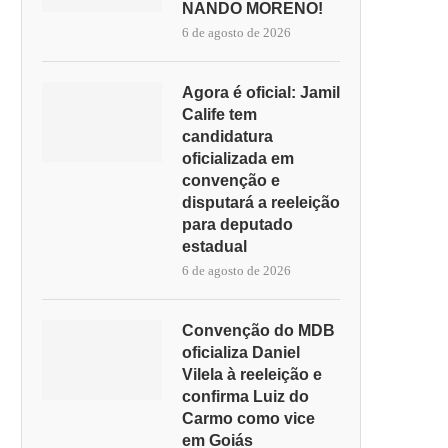
NANDO MORENO!
6 de agosto de 2026
Agora é oficial: Jamil
Calife tem
candidatura
oficializada em
convenção e
disputará a reeleição
para deputado
estadual
6 de agosto de 2026
Convenção do MDB
oficializa Daniel
Vilela à reeleição e
confirma Luiz do
Carmo como vice
em Goiás