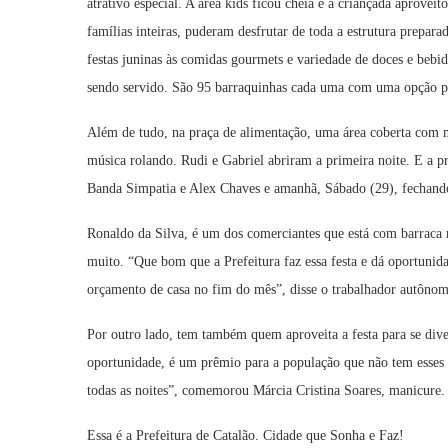
atrativo especial. A área kids ficou cheia e a criançada aproveit
famílias inteiras, puderam desfrutar de toda a estrutura prepar
festas juninas às comidas gourmets e variedade de doces e be
sendo servido. São 95 barraquinhas cada uma com uma opção pa
Além de tudo, na praça de alimentação, uma área coberta com 
música rolando. Rudi e Gabriel abriram a primeira noite. E a p
Banda Simpatia e Alex Chaves e amanhã, Sábado (29), fechand
Ronaldo da Silva, é um dos comerciantes que está com barraca m
muito. “Que bom que a Prefeitura faz essa festa e dá oportunid
orçamento de casa no fim do mês”, disse o trabalhador autôno
Por outro lado, tem também quem aproveita a festa para se divert
oportunidade, é um prêmio para a população que não tem esses 
todas as noites”, comemorou Márcia Cristina Soares, manicure.
Essa é a Prefeitura de Catalão. Cidade que Sonha e Faz!