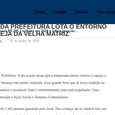
A PREFEITURA LOTA O ENTORNO DA PRAÇA DA IGREJA DA VELHA MATRIZ
Home
Catalão
Ouvidor
Três Ran
Catalão
L DA PREFEITURA LOTA O ENTORNO
ta R$ 295,3 bilhões em 2024 e lidera geração...
REJA DA VELHA MATRIZ
ALÃO TEM MEGA SHOW DE NANDO MORENO!
alife tem candidatura oficializada em convenção e...
iza Daniel Vilela à reeleição e confirma Luiz...
ta Daniel Vilela com vantagem e vitória em primeiro...
 escolhe Luiz do Carmo para compor chapa ao...
 93 vagas de trabalho no Natal do...
to de novos prestadores do Ipasgo Saúde é prorrogado...
nvenção com apoio de 227 prefeitos e...
a
28 de junho de 2019
refeitura. A decoração nessa típica temporada junina coloriu o espaço e
festança está sendo realizada. Essa grande festa que já virou tradição na
ônomos e promover lazer e entretenimento para toda população. Uma
Promoção e Ação Social e Assuntos Comunitários.
 de 5 mil pessoas passaram pelo local. Das crianças até os adultos teve um