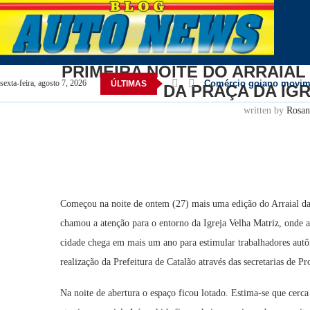
Home
Catalão
PRIMEIRA NOITE DO ARRAIAL D
PRIMEIRA NOITE DO ARRAIA
Comércio goiano movimen
sexta-feira, agosto 7, 2026
ÚLTIMAS
DA PRAÇA DA IG
ANIVERSÁRIO DE CAT
Agora é oficial: Jamil C
Convenção do MDB oficial
POLÍTICA: Pesquisa apon
POLÍTICA: Daniel Vilela
OVG abre inscrições para
Prazo para credenciamen
Daniel Vilela chega à co
written by
Rosan
Começou na noite de ontem (27) mais uma edição do Arraial da P
chamou a atenção para o entorno da Igreja Velha Matriz, onde a 
cidade chega em mais um ano para estimular trabalhadores aut
realização da Prefeitura de Catalão através das secretarias de 
Na noite de abertura o espaço ficou lotado. Estima-se que cerca