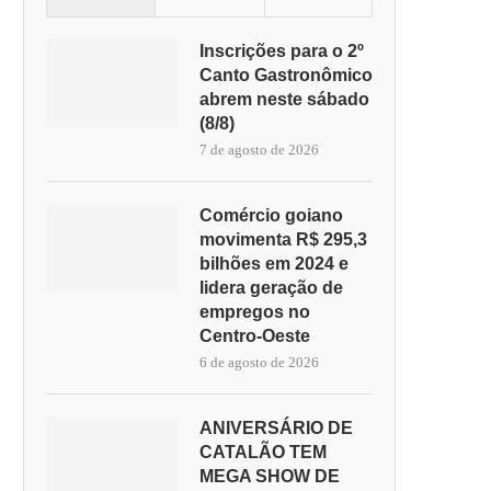
Inscrições para o 2º
Canto Gastronômico
abrem neste sábado
(8/8)
7 de agosto de 2026
Comércio goiano
movimenta R$ 295,3
VOLTA ÀS AULAS NA REDE
REDE MUNICIPAL DE ENSINO
bilhões em 2024 e
MUNICIPAL DE ENSINO...
CATALÃO INICIA O...
lidera geração de
3 de agosto de 2026
3 de agosto de 2026
empregos no
Centro-Oeste
6 de agosto de 2026
ANIVERSÁRIO DE
CATALÃO TEM
MEGA SHOW DE