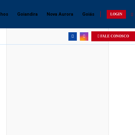
chos
Goiandira
Nova Aurora
Goiás
LOGIN
FALE CONOSCO