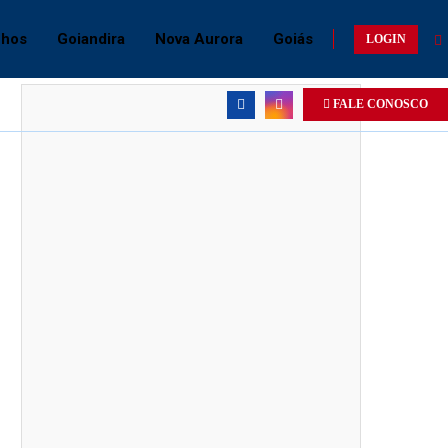
chos
Goiandira
Nova Aurora
Goiás
LOGIN
FALE CONOSCO