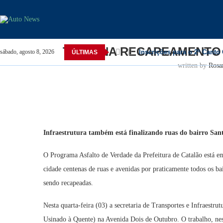
Home
Catalão
TERMINA RECAPEAMENTO NA A
TERMINA RECAPEAMENTO 
Inscrições para o 2º Canto
sábado, agosto 8, 2026
ÚLTIMAS
written by
Rosa
Infraestrutura também está finalizando ruas do bairro San
O Programa Asfalto de Verdade da Prefeitura de Catalão está em
cidade centenas de ruas e avenidas por praticamente todos os ba
sendo recapeadas.
Nesta quarta-feira (03) a secretaria de Transportes e Infraes
Usinado à Quente) na Avenida Dois de Outubro. O trabalho, nes