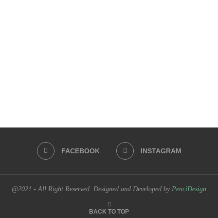
FACEBOOK
INSTAGRAM
@2021 - All Right Reserved. Designed and Developed by
PenciDesign
BACK TO TOP