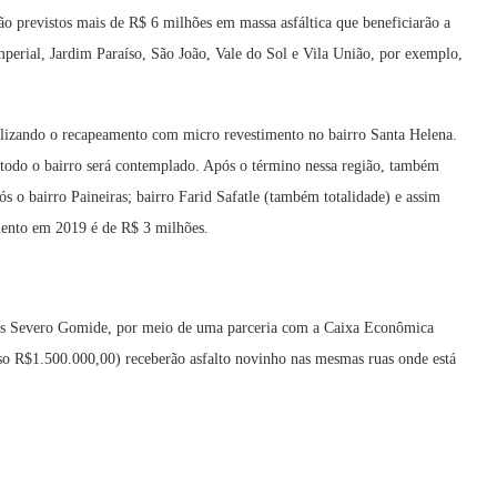
ão previstos mais de R$ 6 milhões em massa asfáltica que beneficiarão a
mperial, Jardim Paraíso, São João, Vale do Sol e Vila União, por exemplo,
alizando o recapeamento com micro revestimento no bairro Santa Helena.
s todo o bairro será contemplado. Após o término nessa região, também
s o bairro Paineiras; bairro Farid Safatle (também totalidade) e assim
mento em 2019 é de R$ 3 milhões.
Luís Severo Gomide, por meio de uma parceria com a Caixa Econômica
so R$1.500.000,00) receberão asfalto novinho nas mesmas ruas onde está