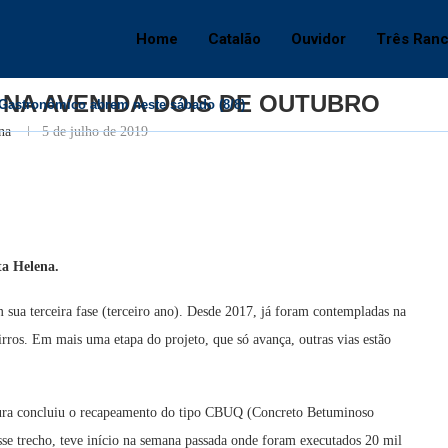
VENIDA DOIS DE OUTUBRO
Home
Catalão
Ouvidor
Três Ran
Catalão
NA AVENIDA DOIS DE OUTUBRO
 Gastronômico abrem neste sábado (8/8)
na
5 de julho de 2019
ta Helena.
 sua terceira fase (terceiro ano). Desde 2017, já foram contempladas na
irros. Em mais uma etapa do projeto, que só avança, outras vias estão
trutura concluiu o recapeamento do tipo CBUQ (Concreto Betuminoso
se trecho, teve início na semana passada onde foram executados 20 mil