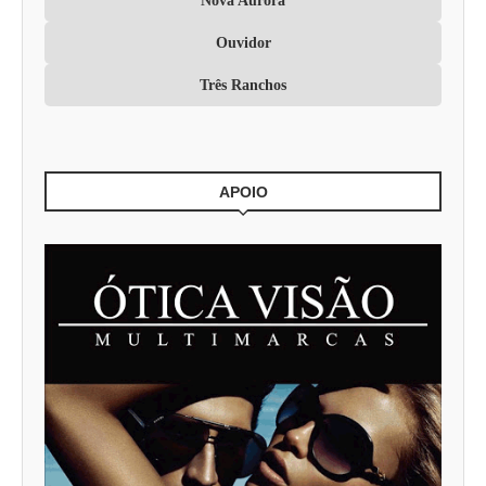
Nova Aurora
Ouvidor
Três Ranchos
APOIO