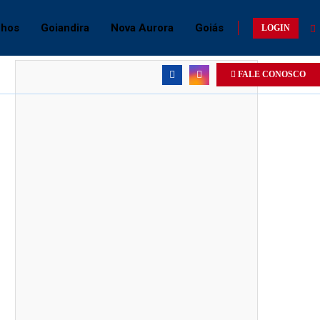
chos
Goiandira
Nova Aurora
Goiás
LOGIN
FALE CONOSCO