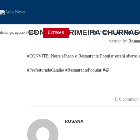
Home
Catalão
CONVITE/PRIMEIRA CHURRASC
CONVITE/PRIMEIRA CHURRA
POLÍTICA: Daniel Vilela d
domingo, agosto 9, 2026
ÚLTIMAS
written by
Rosan
#CONVITE| Neste sábado o Restaurante Popular estará aberto e s
#PrefeituradeCatalão #RestaurantePopular #🍝
0 comment
ROSANA