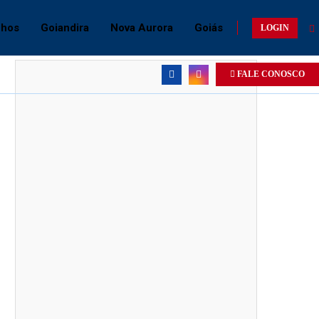
chos
Goiandira
Nova Aurora
Goiás
LOGIN
FALE CONOSCO