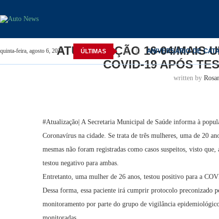
Home
Catalão
ATUALIZAÇÃO 16-04/MAIS UMA 
ATUALIZAÇÃO 16-04/MAIS 
ANIVERSÁRIO DE CAT
quinta-feira, agosto 6, 2026
ÚLTIMAS
COVID-19 APÓS TE
written by
Rosa
#Atualização| A Secretaria Municipal de Saúde informa à popula
Coronavírus na cidade. Se trata de três mulheres, uma de 20 ano
mesmas não foram registradas como casos suspeitos, visto que, 
testou negativo para ambas.
Entretanto, uma mulher de 26 anos, testou positivo para a COVI
Dessa forma, essa paciente irá cumprir protocolo preconizado p
monitoramento por parte do grupo de vigilância epidemiológico
monitoradas.