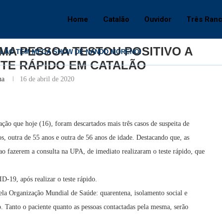
PESSOA TESTOU POSITIVO A COVID-19 APÓS TESTE RÁPIDO EM CATALÃO
Home
Catalão
Ouvidor
Três Ran
Catalão
UMA PESSOA TESTOU POSITIVO A
ALÃO TEM MEGA SHOW DE NANDO MORENO!
STE RÁPIDO EM CATALÃO
na
16 de abril de 2020
ção que hoje (16), foram descartados mais três casos de suspeita de
s, outra de 55 anos e outra de 56 anos de idade. Destacando que, as
ao fazerem a consulta na UPA, de imediato realizaram o teste rápido, que
D-19, após realizar o teste rápido.
ela Organização Mundial de Saúde: quarentena, isolamento social e
. Tanto o paciente quanto as pessoas contactadas pela mesma, serão