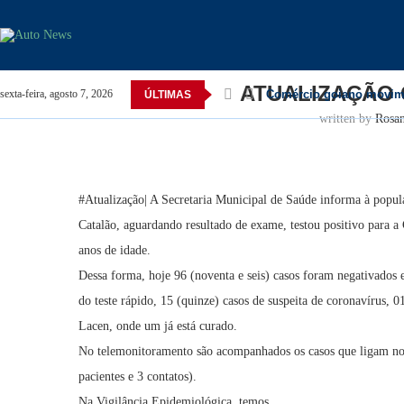
Home
Catalão
ATUALIZAÇÃO CORONAVIRUS/1
ATUALIZAÇÃO 
Comércio goiano movimen
sexta-feira, agosto 7, 2026
ÚLTIMAS
written by
Rosa
#Atualização| A Secretaria Municipal de Saúde informa à popula
Catalão, aguardando resultado de exame, testou positivo para 
anos de idade.
Dessa forma, hoje 96 (noventa e seis) casos foram negativados 
do teste rápido, 15 (quinze) casos de suspeita de coronavírus, 0
Lacen, onde um já está curado.
No telemonitoramento são acompanhados os casos que ligam no
pacientes e 3 contatos).
Na Vigilância Epidemiológica, temos