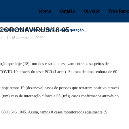
8-05
Home
Catalão
Ouvidor
Três Ran
Catalão
CORONAVIRUS/18-05
ta R$ 295,3 bilhões em 2024 e lidera geração...
na
18 de maio de 2020
ção que hoje (18), um dos casos que estavam entre os suspeitos de
a COVID-19 através do teste PCR (Lacen). Se trata de uma senhora de 60
e hoje temos 19 (dezenove) casos de pessoas que testaram positivo através
1 (um) caso de internação clínica e 03 (três) casos confirmados através do
 0800 646 1045. Assim, temos 8 casos monitorados atualmente (5