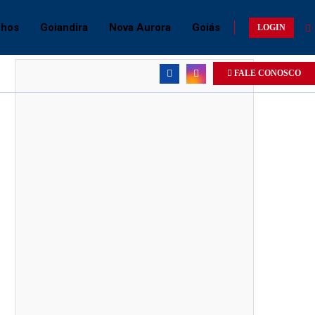
chos
Goiandira
Nova Aurora
Goiás
LOGIN
FALE CONOSCO