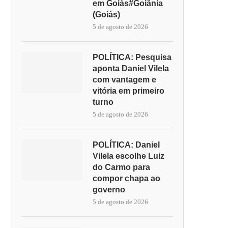
em Goiás#Goiânia
(Goiás)
5 de agosto de 2026
POLÍTICA: Pesquisa
aponta Daniel Vilela
com vantagem e
vitória em primeiro
turno
5 de agosto de 2026
POLÍTICA: Daniel
Vilela escolhe Luiz
do Carmo para
compor chapa ao
governo
5 de agosto de 2026