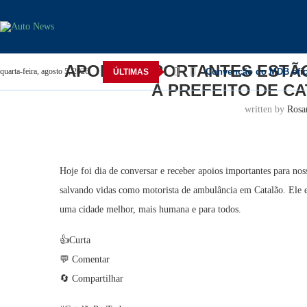
Home
Catalão
APOIOS IMPORTANTES ESTÃO S
APOIOS IMPORTANTES ESTÃO
Convenção do MDB oficia
quarta-feira, agosto 5, 2026
ÚLTIMAS
À PREFEITO DE C
written by
Rosa
Hoje foi dia de conversar e receber apoios importantes para n
salvando vidas como motorista de ambulância em Catalão. Ele e
uma cidade melhor, mais humana e para todos.
👍Curta
💬 Comentar
🔄 Compartilhar