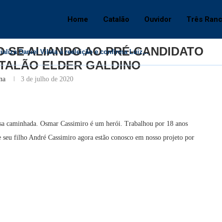
E ALIANDO AO PRÉ-CANDIDATO À PREFEITO DE CATALÃO ELDER GALDIN
Home
Catalão
Ouvidor
Três Ran
Catalão
 SE ALIANDO AO PRÉ-CANDIDATO
liza Daniel Vilela à reeleição e confirma Luiz...
ATALÃO ELDER GALDINO
na
3 de julho de 2020
ossa caminhada. Osmar Cassimiro é um herói. Trabalhou por 18 anos
 seu filho André Cassimiro agora estão conosco em nosso projeto por