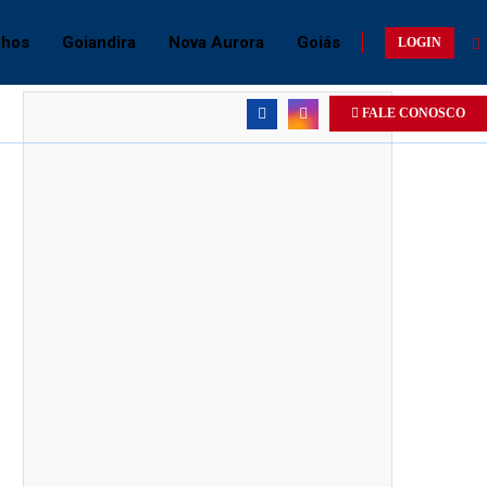
O
chos
Goiandira
Nova Aurora
Goiás
LOGIN
FALE CONOSCO