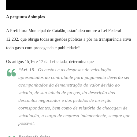
A pergunta é simples.
A Prefeitura Municipal de Catalão, estará descumpre a Lei Federal
12.232, que obriga todas as gestões públicas a pôr na transparência ativa
todo gasto com propaganda e publicidade?
Os artigos 15,16 e 17 da Lei citada, determina que
“Art. 15.
Os custos e as despesas de veiculação
apresentados ao contratante para pagamento deverão ser
acompanhados da demonstração do valor devido ao
veículo, de sua tabela de preços, da descrição dos
descontos negociados e dos pedidos de inserção
correspondentes, bem como de relatório de checagem de
veiculação, a cargo de empresa independente, sempre que
possível.