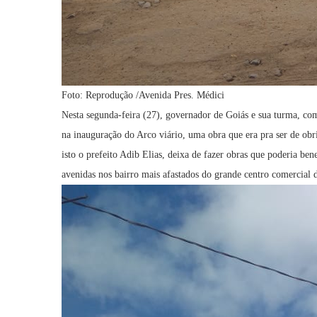
Foto: Reprodução /Avenida Pres. Médici
Nesta segunda-feira (27), governador de Goiás e sua turma, com
na inauguração do Arco viário, uma obra que era pra ser de ob
isto o prefeito Adib Elias, deixa de fazer obras que poderia ben
avenidas nos bairro mais afastados do grande centro comercial 