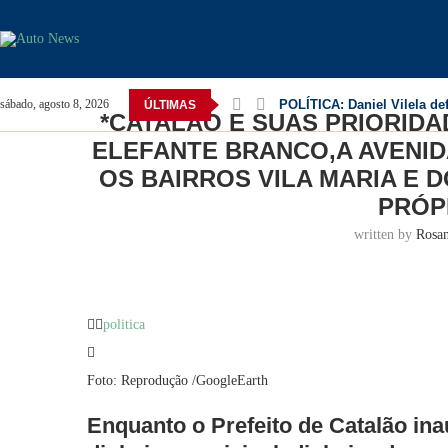
Home
Catalão
*CATALÃO E SUAS PRIORIDADE
MATILDE,FICAM LARGADAS A PRÓPRIA SORTE
POLÍTICA: Daniel Vilela de
sábado, agosto 8, 2026
ÚLTIMAS
*CATALÃO E SUAS PRIORID
ELEFANTE BRANCO,A AVENID
OS BAIRROS VILA MARIA E 
PRÓP
written by
Rosa
politica
Foto: Reprodução /GoogleEarth
Enquanto o Prefeito de Catalão ina