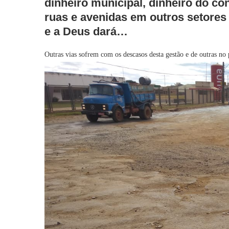
dinheiro municipal, dinheiro do con
ruas e avenidas em outros setores 
e a Deus dará…
Outras vias sofrem com os descasos desta gestão e de outras no 