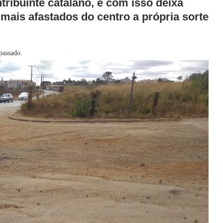
tribuinte catalano, e com isso deixa
mais afastados do centro a própria sorte
passado.