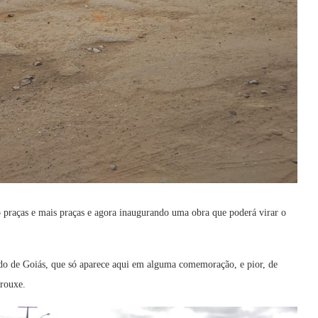
o praças e mais praças e agora inaugurando uma obra que poderá virar o
ado de Goiás, que só aparece aqui em alguma comemoração, e pior, de
trouxe.