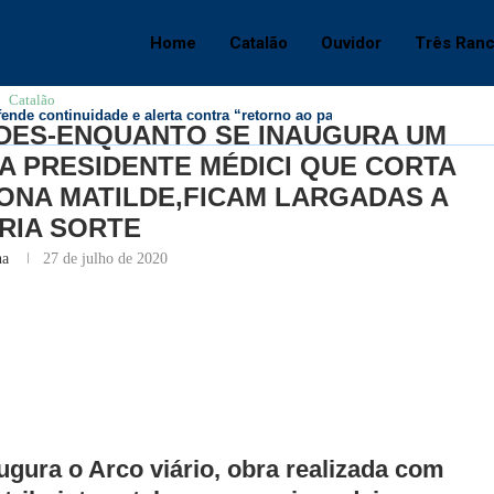
S-ENQUANTO SE INAUGURA UM ELEFANTE BRANCO,A AVENIDA PRESIDENT
Home
Catalão
Ouvidor
Três Ran
Catalão
fende continuidade e alerta contra “retorno ao passado”
ADES-ENQUANTO SE INAUGURA UM
A PRESIDENTE MÉDICI QUE CORTA
DONA MATILDE,FICAM LARGADAS A
RIA SORTE
na
27 de julho de 2020
ugura o Arco viário, obra realizada com