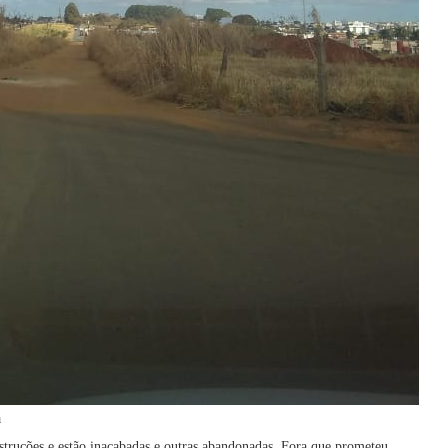
a
struções e estão inacabadas e outras abandonadas. Fora que prometeu