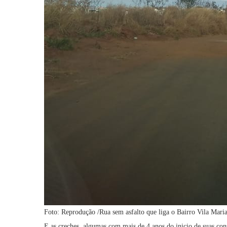
Foto: Reprodução /Rua sem asfalto que liga o Bairro Vila Mari
E as creches, algumas com mais de 4 anos do inicio de suas con