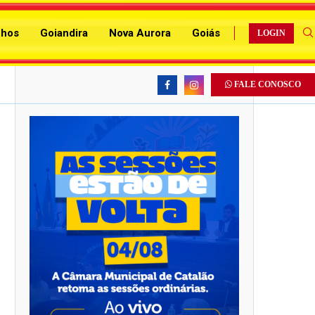
chos
Goiandira
Nova Aurora
Goiás
LOGIN
FALE CONOSCO