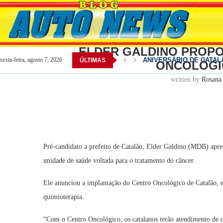
Home
Catalão
ELDER GALDINO PROPÕE CONS
ELDER GALDINO PROP
Convenção do MDB oficiali
sexta-feira, agosto 7, 2026
ÚLTIMAS
ONCOLÓGI
POLÍTICA: Pesquisa aponta
POLÍTICA: Daniel Vilela 
OVG abre inscrições para 
Prazo para credenciament
Daniel Vilela chega à con
Catalão celebra 167 anos 
Rede estadual recebe ferr
written by
Rosana
Pré-candidato a prefeito de Catalão, Elder Galdino (MDB) apres
unidade de saúde voltada para o tratamento do câncer.
Ele anunciou a implantação do Centro Oncológico de Catalão, es
quimioterapia.
“Com o Centro Oncológico, os catalanos terão atendimento de q