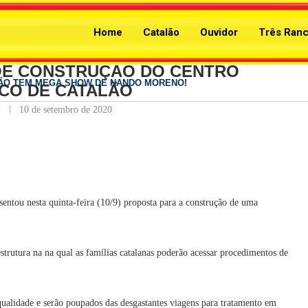
TRUÇÃO DO CENTRO ONCOLÓGICO DE CATALÃO
Home
Catalão
Ouvidor
Três Ran
Catalão
ÕE CONSTRUÇÃO DO CENTRO
za Daniel Vilela à reeleição e confirma Luiz...
CO DE CATALÃO
 Daniel Vilela com vantagem e vitória em primeiro...
escolhe Luiz do Carmo para compor chapa ao...
93 vagas de trabalho no Natal do...
o de novos prestadores do Ipasgo Saúde é prorrogado...
venção com apoio de 227 prefeitos e...
com programação especial e convida toda a...
amentas tecnológicas e materiais de apoio para o...
10 de setembro de 2020
entou nesta quinta-feira (10/9) proposta para a construção de uma
trutura na na qual as famílias catalanas poderão acessar procedimentos de
ualidade e serão poupados das desgastantes viagens para tratamento em