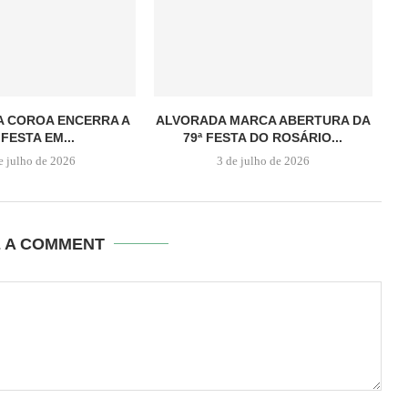
A COROA ENCERRA A
ALVORADA MARCA ABERTURA DA
 FESTA EM...
79ª FESTA DO ROSÁRIO...
e julho de 2026
3 de julho de 2026
E A COMMENT