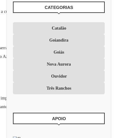
CATEGORIAS
 a cultura local. Com um cenário paradisíaco, Três Ranchos tem
Catalão
Goiandira
serra encontra-se o Mirante do Cristo Redentor, uma estátua de
Goiás
o Azul, proporcionando uma experiência visual única.
Nova Aurora
Ouvidor
Três Ranchos
 importante destacar que a serra possui áreas com declividades
antes para minimizar impactos ambientais e garantir a
APOIO