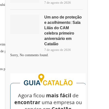
7 de agosto de 2026
ulsionar a economia local. Durante o Carnaval de 2025, a
Um ano de proteção
e acolhimento: Sala
Lilás do CAM
celebra primeiro
aniversário em
Catalão
imento sustentável de Três Ranchos. Essas ações refletem o
7 de agosto de 2026
de parcerias para o desenvolvimento sustentável da cidade,
Sorry, No comments found.
os para fomentar a economia local e melhorar a qualidade de