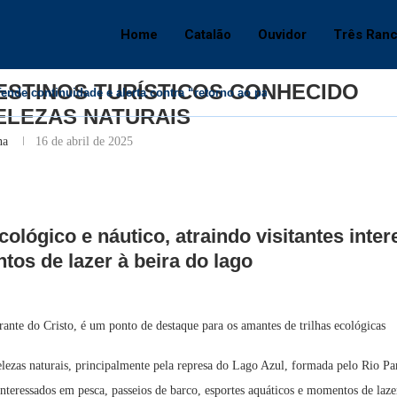
s turísticos conhecido por suas belezas naturais
Home
Catalão
Ouvidor
Três Ran
rês Ranchos
ESTINOS TURÍSTICOS CONHECIDO
fende continuidade e alerta contra “retorno ao passado”
ELEZAS NATURAIS
na
16 de abril de 2025
cológico e náutico, atraindo visitantes int
os de lazer à beira do lago
te do Cristo, é um ponto de destaque para os amantes de trilhas ecológicas
 belezas naturais, principalmente pela represa do Lago Azul, formada pelo Ri
 interessados em pesca, passeios de barco, esportes aquáticos e momentos de laze