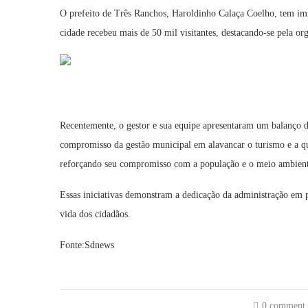
O prefeito de Três Ranchos, Haroldinho Calaça Coelho, tem imp
cidade recebeu mais de 50 mil visitantes, destacando-se pela or
Recentemente, o gestor e sua equipe apresentaram um balanço d
compromisso da gestão municipal em alavancar o turismo e a qu
reforçando seu compromisso com a população e o meio ambient
Essas iniciativas demonstram a dedicação da administração em p
vida dos cidadãos.
Fonte:Sdnews
0 comment