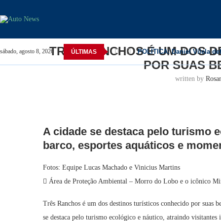
Home
Três Ranchos
Três Ranchos é um dos destino
T
TRÊS RANCHOS É UM DOS D
POLÍTICA: Daniel Vilela de
sábado, agosto 8, 2026
ÚLTIMAS
POR SUAS B
written by
Rosa
A cidade se destaca pelo turismo e
barco, esportes aquáticos e moment
Fotos: Equipe Lucas Machado e Vinicius Martins
Área de Proteção Ambiental – Morro do Lobo e o icônico Miran
Três Ranchos é um dos destinos turísticos conhecido por suas
se destaca pelo turismo ecológico e náutico, atraindo visitantes