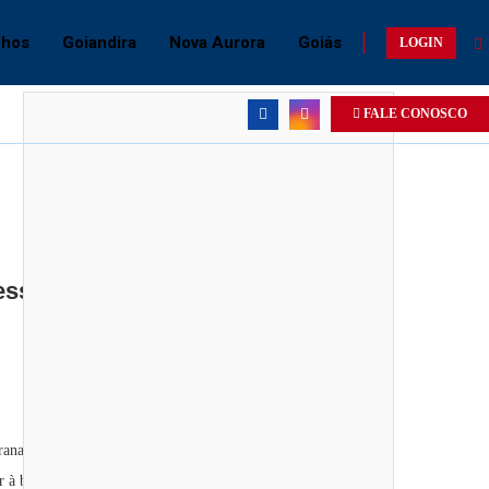
chos
Goiandira
Nova Aurora
Goiás
LOGIN
FALE CONOSCO
eressados em pesca, passeios de
o Paranaíba pela Represa de Emborcação (CEMIG-MG). A cidade
r à beira do lago.