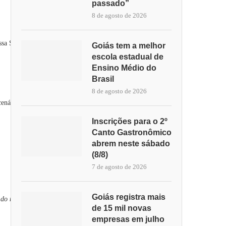
passado”
8 de agosto de 2026
ossa Senhora d”Abadia, tombadas pelo Instituto do Patrimônio
Goiás tem a melhor
escola estadual de
Ensino Médio do
Brasil
8 de agosto de 2026
enário encantador.
Inscrições para o 2º
Canto Gastronômico
abrem neste sábado
(8/8)
7 de agosto de 2026
Goiás registra mais
 do município
de 15 mil novas
empresas em julho