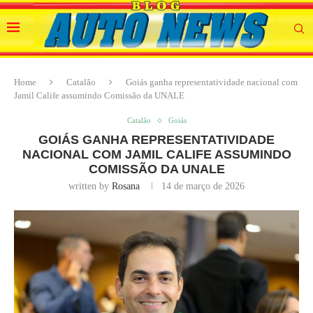
Home
Catalão
Goiás ganha representatividade nacional com
Jamil Calife assumindo Comissão da UNALE
Catalão
Goiás
GOIÁS GANHA REPRESENTATIVIDADE
NACIONAL COM JAMIL CALIFE ASSUMINDO
COMISSÃO DA UNALE
written by
Rosana
14 de março de 2026