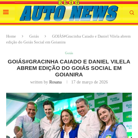
Home
Goiás
GOIÁS#Gracinha Caiado e Daniel Vilela abrem
edição do Goiás Social em Goianira
Goiás
GOIÁS#GRACINHA CAIADO E DANIEL VILELA
ABREM EDIÇÃO DO GOIÁS SOCIAL EM
GOIANIRA
written by
Rosana
17 de março de 2026