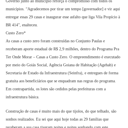
Governo junto ao município reforça o compromisso com todos os
municípios. “Agradecemos por tirar um tempo [governador] e vir aqui
entregar essas 29 casas e inaugurar esse asfalto que liga Vila Propício à
BR 414”, enalteceu.
Custo Zero*
As casas a custo zero foram construídas no Conjunto Paulas e
receberam aporte estadual de R$ 2,9 milhões, dentro do Programa Pra
Ter Onde Morar – Casas a Custo Zero. O empreendimento é executado
por meio do Goiás Social, Agência Goiana de Habitação (Agehab) e
Secretaria de Estado da Infraestrutura (Seinfra), e entregues de forma
gratuita aos beneficiários que se enquadram nas regras do programa.
Em contrapartida, os lotes são cedidos pelas prefeituras com a
infraestrutura básica.
Construção de casas é muito mais do que tijolos, do que telhado, são
sonhos realizados. Eu sei que aqui hoje todas as 29 famílias que
receberam a sua casa tiveram noites e noites sonhando com este