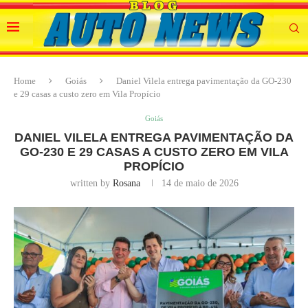
Home
Goiás
Daniel Vilela entrega pavimentação da GO-230
e 29 casas a custo zero em Vila Propício
Goiás
DANIEL VILELA ENTREGA PAVIMENTAÇÃO DA
GO-230 E 29 CASAS A CUSTO ZERO EM VILA
PROPÍCIO
written by
Rosana
14 de maio de 2026